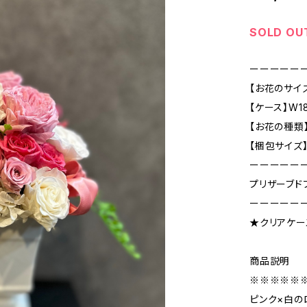
SOLD OU
ーーーーー
【お花のサイズ 
【ケース】W18
【お花の種類
【梱包サイズ】1
ーーーーー
プリザーブド
ーーーーー
★クリアケー
商品説明
※※※※※
ピンク×白の