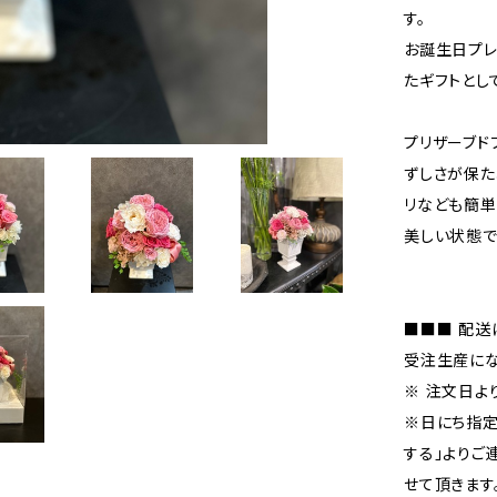
す。
お誕生日プレ
たギフトとし
プリザーブド
ずしさが保た
リなども簡単
美しい状態で
■■■ 配送
受注生産にな
※ 注文日よ
※日にち指定
する」よりご
せて頂きます