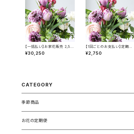
【一括払い】お家花販売 2,50
【1回ごとのお支払い】定期販
0円コース（月 2回×6ヶ月）※
売 2,500円コース（月 2回×
¥30,250
¥2,750
配送不可商品
ヶ月）※ 配送不可商品
CATEGORY
季節商品
クリスマス
お花の定期便