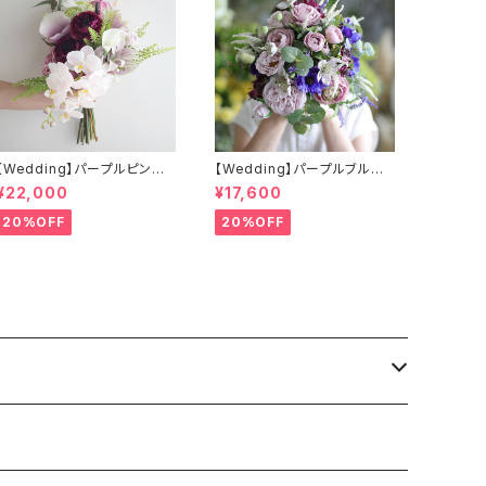
【Wedding】パープルピンク
【Wedding】パープルブルー
系 胡蝶蘭のクラッチブーケ
の小花のクラッチブーケ&ブー
¥22,000
¥17,600
&ブートニア
トニア（アーティフィシャルフラ
ワー）
20%OFF
20%OFF