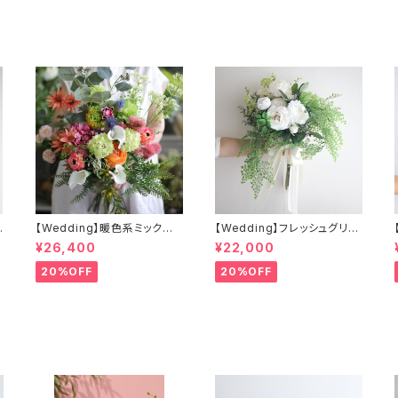
ン
【Wedding】暖色系ミックス
【Wedding】フレッシュグリー
&
カラーのクラッチブーケ&ブー
ンとホワイトのクラッチブーケ
¥26,400
¥22,000
ル
トニア
&ブートニア
20%OFF
20%OFF