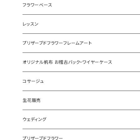
お正月
フラワーベース
母の日
レッスン
リース
プリキャン
プリザーブドフラワーフレームアート
12回分一括払い
敬老の日
プリザーブドキャンバス
オリジナル帆布 お稽古バック・ワイヤーケース
12回分月ごとのお支払い
プリザーブドピクチャー
コサージュ
単発レッスン
生花販売
ブーケ
ウェディング
アレンジメント
ブーケ
プリザーブドフラワー