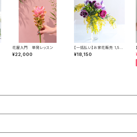
花屋入門 単発レッスン
【一括払い】お家花販売 1,50
6
0円コース（月 2回×6ヶ月）※
¥22,000
¥18,150
配送不可商品