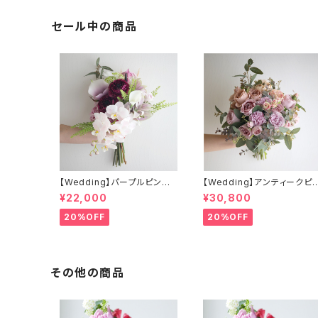
セール中の商品
【Wedding】パープルピンク
【Wedding】アンティークピ
系 胡蝶蘭のクラッチブーケ
グ＆ローズのクラッチブーケ
¥22,000
¥30,800
&ブートニア
ブートニア（アーティフィシャ
フラワー）
20%OFF
20%OFF
その他の商品