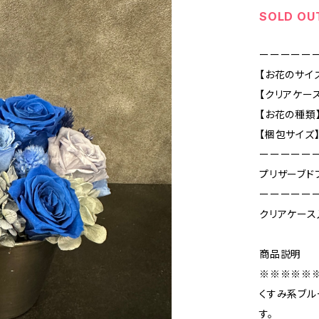
SOLD OU
ーーーーー
【お花のサイズ 
【クリアケース
【お花の種類
【梱包サイズ】8
ーーーーー
プリザーブド
ーーーーー
クリアケース
商品説明
※※※※※
くすみ系ブル
す。