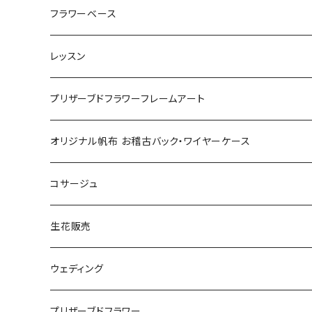
お正月
フラワーベース
母の日
レッスン
リース
プリキャン
プリザーブドフラワーフレームアート
12回分一括払い
敬老の日
プリザーブドキャンバス
オリジナル帆布 お稽古バック・ワイヤーケース
12回分月ごとのお支払い
プリザーブドピクチャー
コサージュ
単発レッスン
生花販売
ブーケ
ウェディング
アレンジメント
ブーケ
プリザーブドフラワー