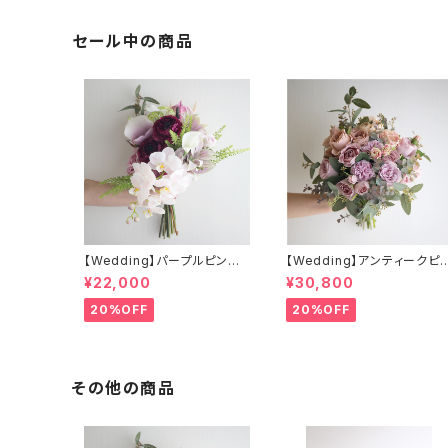
セール中の商品
【Wedding】パープルピンク
【Wedding】アンティークピ
系 胡蝶蘭のクラッチブーケ
グ＆ローズのクラッチブーケ
¥22,000
¥30,800
&ブートニア
ブートニア（アーティフィシャ
フラワー）
20%OFF
20%OFF
その他の商品