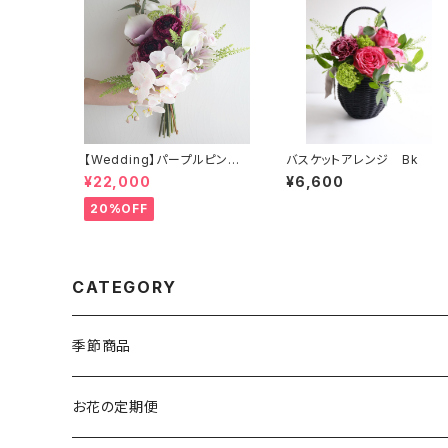
【Wedding】パープルピンク
バスケットアレンジ Bk
系 胡蝶蘭のクラッチブーケ
¥22,000
¥6,600
&ブートニア
20%OFF
CATEGORY
季節商品
クリスマス
お花の定期便