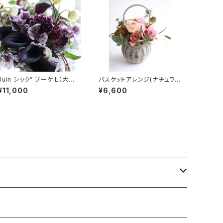
in シック” ブーケ L（大人っ
バスケットアレンジ(ナチュラ
ぽいシック系）
ル)
¥11,000
¥6,600