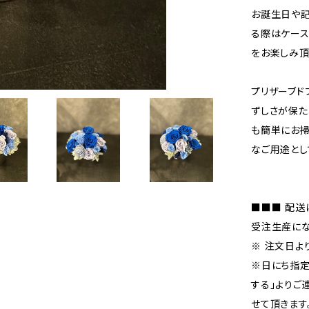
お誕生日や記
る際はケース
をお楽しみ頂
プリザーブド
ずしさが保た
も簡単にお掃
なご用途とし
■■■ 配送
受注生産にな
※ 注文日よ
※日にち指定
する」よりご
せて頂きます