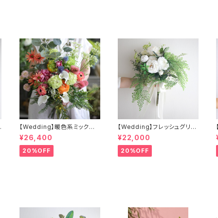
ン
【Wedding】暖色系ミックス
【Wedding】フレッシュグリー
&
カラーのクラッチブーケ&ブー
ンとホワイトのクラッチブーケ
¥26,400
¥22,000
ル
トニア
&ブートニア
20%OFF
20%OFF