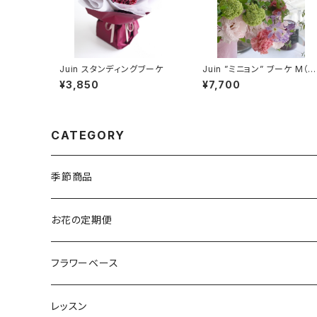
Juin スタンディングブーケ
Juin ”ミニョン” ブーケ M（
愛い・キュート系）
¥3,850
¥7,700
CATEGORY
季節商品
クリスマス
お花の定期便
お正月
フラワーベース
母の日
レッスン