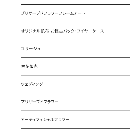
リース
プリキャン
プリザーブドフラワーフレームアート
12回分一括払い
敬老の日
プリザーブドキャンバス
オリジナル帆布 お稽古バック・ワイヤーケース
12回分月ごとのお支払い
プリザーブドピクチャー
コサージュ
単発レッスン
生花販売
ブーケ
ウェディング
アレンジメント
ブーケ
プリザーブドフラワー
ドライフラワー
ウェルカムボード
アーティフィシャルフラワー