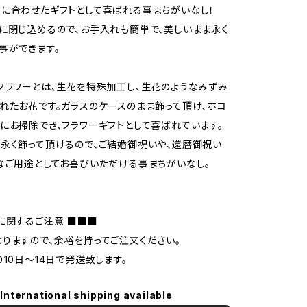
に合わせたギフトとして喜ばれる事まちがいなし！
に閉じ込めるので、お手入れも簡単で、美しいまま永く
事ができます。
フラワーとは、生花を特殊加工し、生花のようなみずみ
れたお花です。ガラスのケースのまま飾って頂け、ホコ
にお掃除でき、フラワーギフトとして喜ばれています。
永く飾って頂けるので、ご結婚御祝いや、還暦御祝い
なご用途としてお喜びいただける事まちがいなし。
に関するご注意 ■■■
りますので、余裕を持ってご注文ください。
り10日〜14日で発送致します。
International shipping available