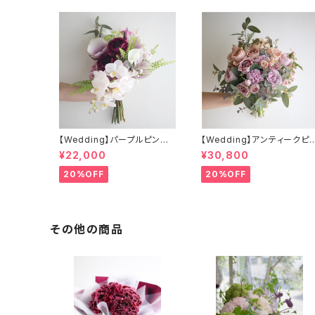
【Wedding】パープルピンク
【Wedding】アンティークピ
系 胡蝶蘭のクラッチブーケ
グ＆ローズのクラッチブーケ
¥22,000
¥30,800
&ブートニア
ブートニア（アーティフィシャ
フラワー）
20%OFF
20%OFF
その他の商品