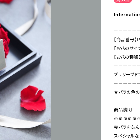
Internatio
ーーーーー
【商品番号】PG
【お花のサイズ 
【お花の種類
ーーーーー
プリザーブド
ーーーーー
★バラの色の
商品説明
※※※※※
赤バラをふん
スペシャルな