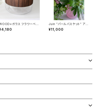
WOOD×ガラス フラワーベー
Juin ”パールバスケット” アレ
ス3
ンジメント L（可愛いキュート
¥4,180
¥11,000
系アレンジ）