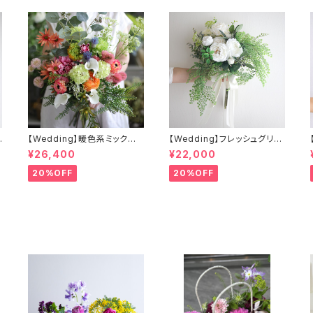
ン
【Wedding】暖色系ミックス
【Wedding】フレッシュグリー
&
カラーのクラッチブーケ&ブー
ンとホワイトのクラッチブーケ
¥26,400
¥22,000
ル
トニア
&ブートニア
20%OFF
20%OFF